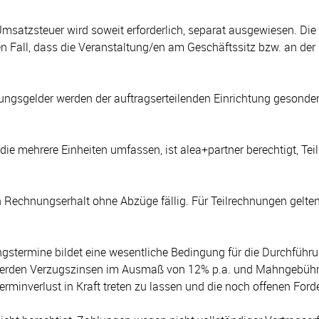
 Umsatzsteuer wird soweit erforderlich, separat ausgewiesen. Die 
n Fall, dass die Veranstaltung/en am Geschäftssitz bzw. an der 
gungsgelder werden der auftragserteilenden Einrichtung gesonder
ie mehrere Einheiten umfassen, ist alea+partner berechtigt, Teil
 Rechnungserhalt ohne Abzüge fällig. Für Teilrechnungen gelten
ngstermine bildet eine wesentliche Bedingung für die Durchführu
erden Verzugszinsen im Ausmaß von 12% p.a. und Mahngebühren 
erminverlust in Kraft treten zu lassen und die noch offenen Ford