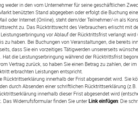
ung weder in den vom Unternehmer für seine geschäftlichen Zw
Markt benützten Stand abgegeben oder erfolgt die Buchung ein
Mail oder Internet (Online), steht dem/der Teilnehmer/-in als K
ittsrecht zu. Das Rücktrittsrecht des Verbrauchers erlischt mit 
Leistungserbringung vor Ablauf der Rücktrittsfrist verlangt wird 
nis zu haben. Bei Buchungen von Veranstaltungen, die bereits inne
seits, dass Sie ein vorzeitiges Tätigwerden unsererseits wünsche
. Hat die Leistungserbringung während der Rücktrittsfrist begon
vom Vertrag zurück, so haben Sie einen Betrag zu zahlen, der im
ritt erbrachten Leistungen entspricht.
n die Rücktrittserklärung innerhalb der Frist abgesendet wird. S
 durch Absenden einer schriftlichen Rücktrittserklärung (z.B. B
 Rücktrittserklärung innerhalb dieser Frist abgesendet wird (ent
. Das Widerrufsformular finden Sie unter
Link einfügen
: Die schr