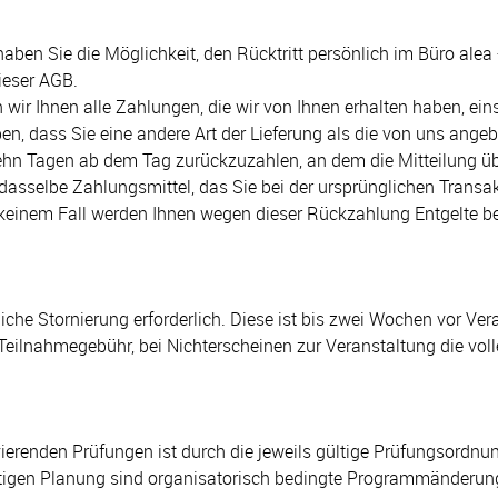
 Sie die Möglichkeit, den Rücktritt persönlich im Büro alea + Pa
dieser AGB.
wir Ihnen alle Zahlungen, die wir von Ihnen erhalten haben, ein
en, dass Sie eine andere Art der Lieferung als die von uns angeb
ehn Tagen ab dem Tag zurückzuzahlen, an dem die Mitteilung üb
 dasselbe Zahlungsmittel, das Sie bei der ursprünglichen Transa
n keinem Fall werden Ihnen wegen dieser Rückzahlung Entgelte b
tliche Stornierung erforderlich. Diese ist bis zwei Wochen vor Ve
eilnahmegebühr, bei Nichterscheinen zur Veranstaltung die vol
lvierenden Prüfungen ist durch die jeweils gültige Prüfungsordn
stigen Planung sind organisatorisch bedingte Programmänderunge