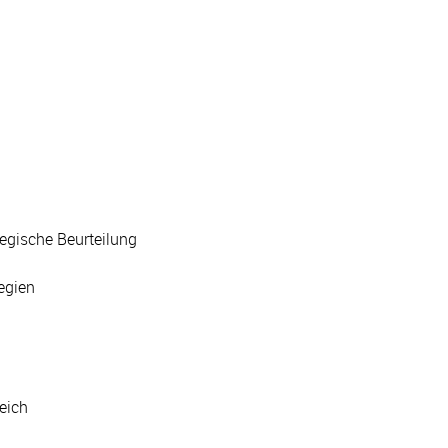
egische Beurteilung
egien
eich