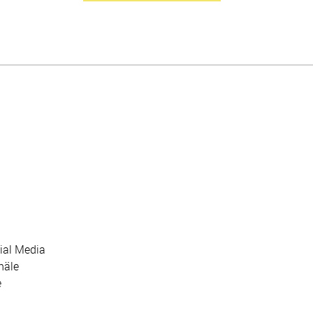
ial Media
näle
e