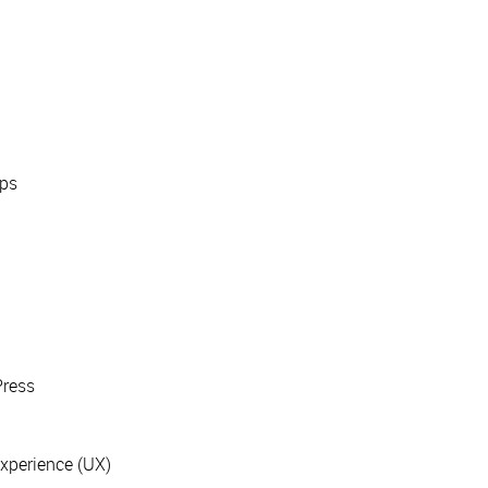
ops
Press
Experience (UX)